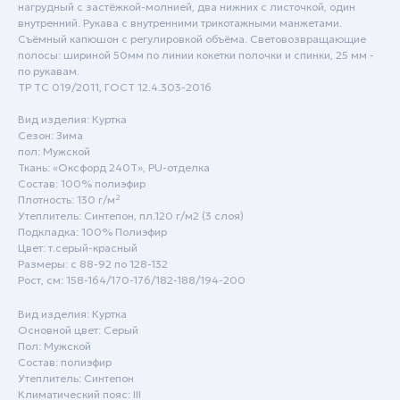
нагрудный с застёжкой-молнией, два нижних с листочкой, один
внутренний. Рукава с внутренними трикотажными манжетами.
Съёмный капюшон с регулировкой объёма. Световозвращающие
полосы: шириной 50мм по линии кокетки полочки и спинки, 25 мм -
по рукавам.
ТР ТС 019/2011, ГОСТ 12.4.303-2016
Вид изделия: Куртка
Сезон: Зима
пол: Мужской
Ткань: «Оксфорд 240Т», PU-отделка
Пн - Пт: с 9:00 до 18:00
Состав: 100% полиэфир
Сб - Вск: выходной
Плотность: 130 г/м²
Утеплитель: Синтепон, пл.120 г/м2 (3 слоя)
Подкладка: 100% Полиэфир
Краснодар
Цвет: т.серый-красный
+7 (861) 207-24-07
Размеры: с 88-92 по 128-132
Рост, см: 158-164/170-176/182-188/194-200
+7 (800) 222-78-13
Вид изделия: Куртка
info@specodezhda-krd.ru
Основной цвет: Серый
Пол: Мужской
Состав: полиэфир
Сочи
Утеплитель: Синтепон
Климатический пояс: III
+7 (861) 207-24-07