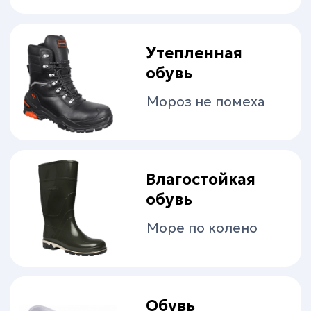
Защита
от падения
с высоты
Защита органов
дыхания
Защита рук