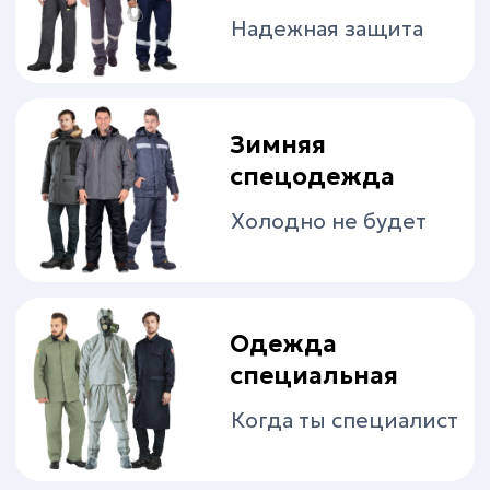
Когда ты специалист
Влагозащитная
одежда
Осадки нипочем
Сигнальная
одежда
Будь ярким
Медицинская
одежда
Здоровье под
контролем