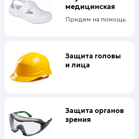
Защита кожи
Хозяйственные
товары
Голова в порядке!
Ограждения
Придай акцент
Пожарное
оборудование