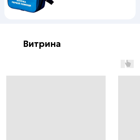
Витрина
Пн - Пт: с 9:00 до 18:00
Сб - Вск: выходной
Краснодар
+7 (861) 207-24-07
+7 (800) 222-78-13
info@specodezhda-krd.ru
Сочи