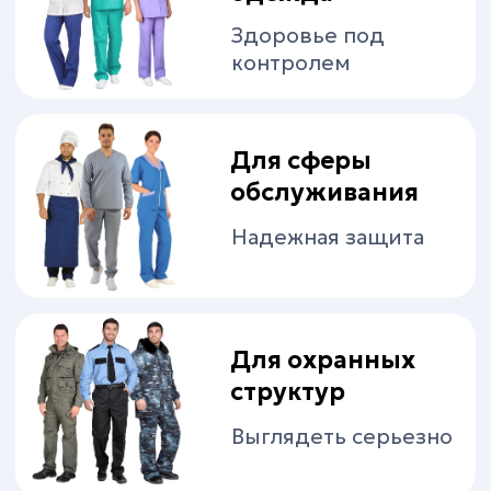
Придай акцент
Фартуки
Лишним не будет
Для охоты
и рыбалки
Твое время
Демисезонная
обувь
Ноги в порядке