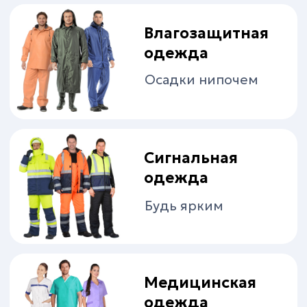
Для сферы
обслуживания
Надежная защита
Для охранных
структур
Выглядеть серьезно
Головные уборы
Голова в порядке!
Трикотаж