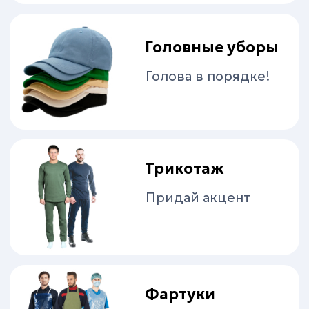
Утепленная
обувь
Мороз не помеха
Влагостойкая
обувь
Море по колено
Обувь
медицинская
Придем на помощь