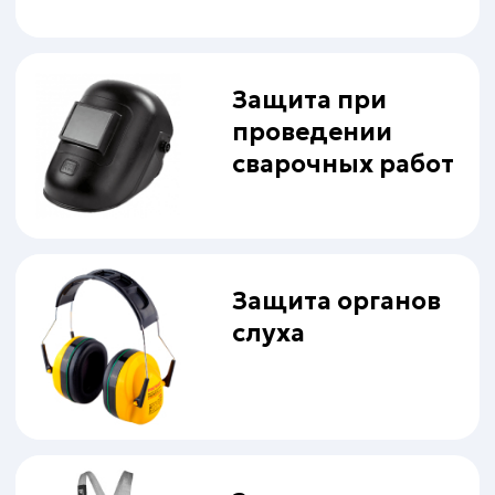
Лишним не будет
Безопасность
рабочего места
Твое время