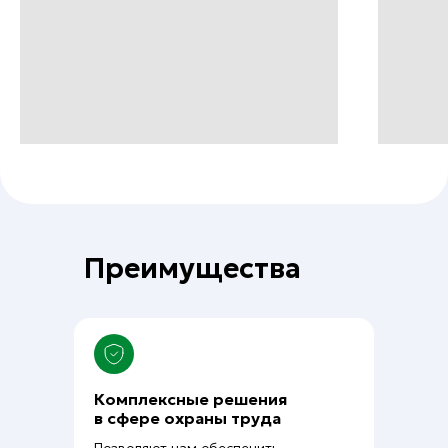
+7 (861) 207-24-07
+7 (930) 035-80-85
О компании
Каталог
Услуги
Новинки
Доставка и оплата
Распродажа
Преимущества
Контакты
Политика конфиденциальности
Комплексные решения
© 2026 Формула защиты
в сфере охраны труда