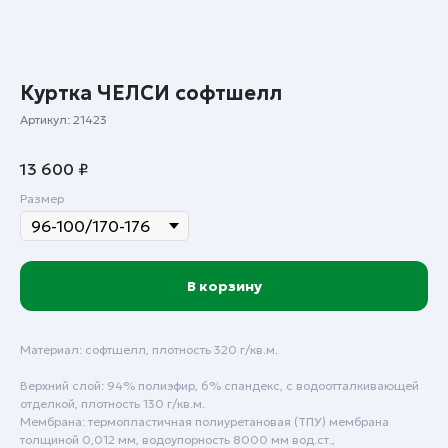
Куртка ЧЕЛСИ софтшелл
Артикул:
21423
13 600
₽
Размер
В корзину
Материал: софтшелл, плотность 320 г/кв.м.
Верхний слой: 94% полиэфир, 6% спандекс, с водоотталкивающей
отделкой, плотность 130 г/кв.м.
Мембрана: термопластичная полиуретановая (ТПУ) мембрана
Пн - Пт: с 9:00 до 18:00
толщиной 0,012 мм, водоупорность 8000 мм вод.ст.,