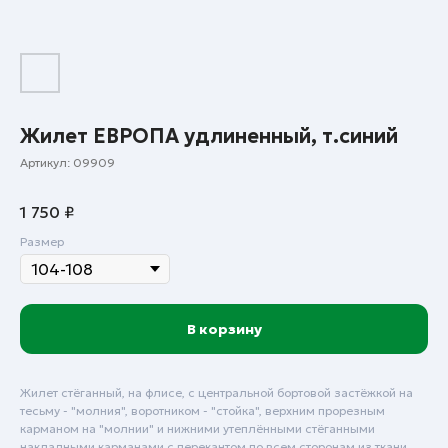
Жилет ЕВРОПА удлиненный, т.синий
Артикул:
09909
1 750
₽
Размер
В корзину
Жилет стёганный, на флисе, с центральной бортовой застёжкой на
тесьму - "молния", воротником - "стойка", верхним прорезным
карманом на "молнии" и нижними утеплёнными стёганными
накладными карманами с перекантом по всем сторонам из ткани