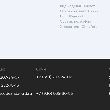
Вид изделия: Жилет
Основной цвет: Синий
Пол: Женский
Состав: полиэфир
Утеплитель: Climafort
дар
Сочи
+7 (861) 207-24-07
 207-24-07
 222-78-13
ecodezhda-krd.ru
+7 (930) 035-80-85