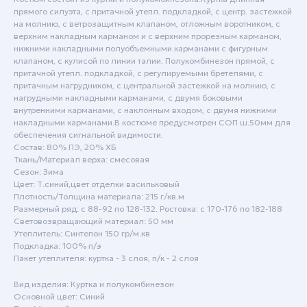
прямого силуэта, с притачной утепл. подкладкой, с центр. застежкой
на молнию, с ветрозащитным клапаном, отложным воротником, с
верхним накладным карманом и с верхним прорезным карманом,
нижними накладными полуобъемными карманами с фигурным
клапаном, с кулисой по линии талии. Полукомбинезон прямой, с
притачной утепл. подкладкой, с регулируемыми бретелями, с
притачным нагрудником, с центральной застежкой на молнию, с
нагрудными накладными карманами, с двумя боковыми
внутренними карманами, с наклонным входом, с двумя нижними
накладными карманами.В костюме предусмотрен СОП ш.50мм для
обеспечения сигнальной видимости.
Состав: 80% ПЭ, 20% ХБ
Пн - Пт: с 9:00 до 18:00
Ткань/Материал верха: смесовая
Сезон: Зима
Сб - Вск: выходной
Цвет: Т.синий,цвет отделки васильковый
Плотность/Толщина материала: 215 г/кв.м
Краснодар
Размерный ряд: с 88-92 по 128-132. Ростовка: с 170-176 по 182-188
Световозвращающий материал: 50 мм
+7 (861) 207-24-07
Утеплитель: Синтепон 150 гр/м.кв
Подкладка: 100% п/э
+7 (800) 222-78-13
Пакет утеплителя: куртка - 3 слоя, п/к - 2 слоя
info@specodezhda-krd.ru
Вид изделия: Куртка и полукомбинезон
Основной цвет: Синий
Сочи