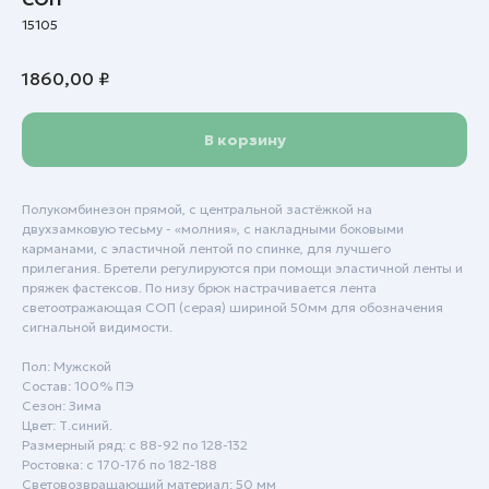
15105
1860,00
₽
В корзину
Полукомбинезон прямой, с центральной застёжкой на
двухзамковую тесьму - «молния», с накладными боковыми
карманами, с эластичной лентой по спинке, для лучшего
прилегания. Бретели регулируются при помощи эластичной ленты и
пряжек фастексов. По низу брюк настрачивается лента
светоотражающая СОП (серая) шириной 50мм для обозначения
сигнальной видимости.
Пол: Мужской
Состав: 100% ПЭ
Сезон: Зима
Цвет: Т.синий.
Размерный ряд: с 88-92 по 128-132
Пн - Пт: с 9:00 до 18:00
Ростовка: с 170-176 по 182-188
Световозвращающий материал: 50 мм