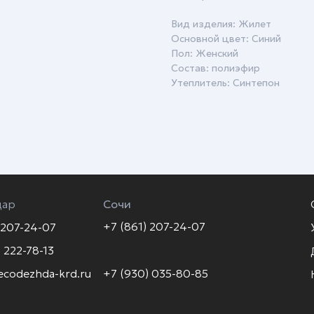
Вид изделия: Жилет
Основной цвет: Синий
Пол: Женский
Состав: полиэфир
Утеплитель: Синтепон
дар
Сочи
+7 (861) 207-24-07
 207-24-07
 222-78-13
ecodezhda-krd.ru
+7 (930) 035-80-85