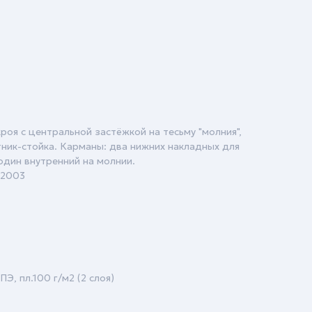
оя с центральной застёжкой на тесьму "молния",
тник-стойка. Карманы: два нижних накладных для
один внутренний на молнии.
-2003
Э, пл.100 г/м2 (2 слоя)