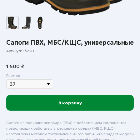
Сапоги ПВХ, МБС/КЩС, универсальные
Артикул:
16230
1 500
₽
Размер
В корзину
Сапоги из поливинилхлорида (ПВХ) с добавлением компонентов,
позволяющих работать в агрессивных средах (МБС, КЩС)
изготовлены методом трёхкомпонентного литья, что придаёт модели
повышенную комфортность: промежуточный слой подошвы