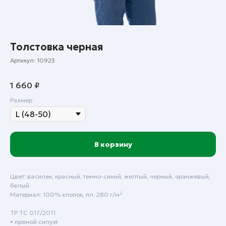
Толстовка черная
Артикул:
10923
1 660
₽
Размер
В корзину
Цвет: василек, красный, темно-синий, желтый, черный, оранжевый,
белый
Пн - Пт: с 9:00 до 18:00
Материал: 100% хлопок, пл. 280 г/м²
Сб - Вск: выходной
ТР ТС 017/2011
• прямой силуэт
Краснодар