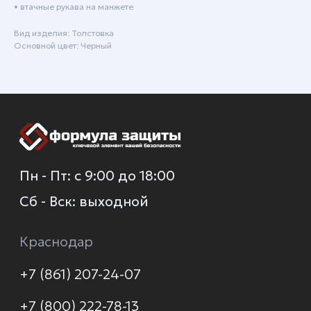
• втачные рукава на манжете
+7 (861) 207-24-07
Вид изделия: Толстовка
+7 (800) 222-78-13
Основной цвет: Черный
info@specodezhda-krd.ru
Сочи
+7 (861) 207-24-07
+7 (930) 035-80-85
О компании
Каталог
Услуги
Новинки
Доставка и оплата
Распродажа
Контакты