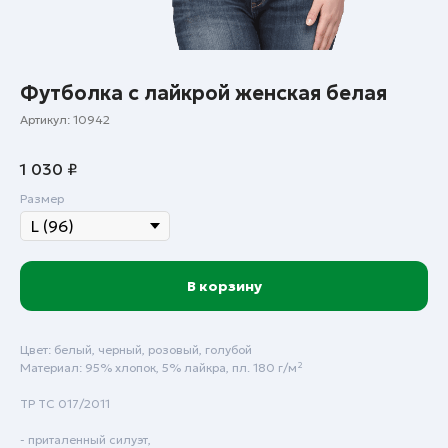
Футболка с лайкрой женская белая
Артикул:
10942
1 030
₽
Размер
В корзину
Цвет: белый, черный, розовый, голубой
Материал: 95% хлопок, 5% лайкра, пл. 180 г/м²
ТР ТС 017/2011
Пн - Пт: с 9:00 до 18:00
Сб - Вск: выходной
- приталенный силуэт,