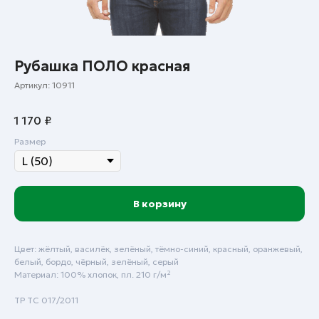
Рубашка ПОЛО красная
Артикул:
10911
1 170
₽
Размер
В корзину
Цвет: жёлтый, василёк, зелёный, тёмно-синий, красный, оранжевый,
белый, бордо, чёрный, зелёный, серый
Материал: 100% хлопок, пл. 210 г/м²
Пн - Пт: с 9:00 до 18:00
ТР ТС 017/2011
Сб - Вск: выходной