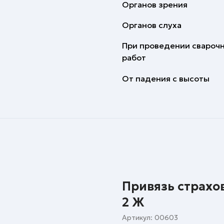
Органов зрения
Органов слуха
При проведении свароч
работ
От падения с высоты
Привязь страх
2 Ж
Артикул:
00603