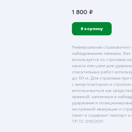
1 800
₽
В корзину
Универсальная страховочно
набедренными лямками, без 
используется со стропами из
каната или цепи для удержа
спасательных работ использу
до 50 м. Для страховки при
с амортизатором и стропом.
использоваться как средство
пряжкой, наплечных и набедр
удержания и позиционировани
экстренной эвакуации и стр
пакет и содержит паспорт и
ТР ТС 019/2011