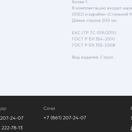
более 1.
В комплектацию входят кара
0052) и карабин «Стальной М
Длина стропа 200 см.
ЕАС (ТР ТС 019/2011)
ГОСТ Р ЕН 354-2010
ГОСТ Р ЕН 355-2008
Вид изделия: Строп
дар
Сочи
+7 (861) 207-24-07
 207-24-07
 222-78-13