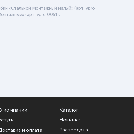
бин «Стальной Монтажный малый» (арт. vpro
онтажный» (арт. vpro 0051).
О компании
Каталог
Услуги
Новинки
Распродажа
Доставка и оплата