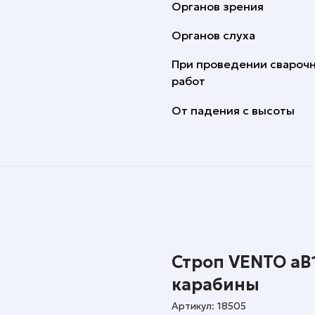
Органов зрения
Органов слуха
При проведении свароч
работ
От падения с высоты
Строп VENTO аВ1
карабины
Артикул:
18505