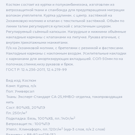
Костюм состоит из куртки и полукомбинезона, изготовлен из
ветрозащитной ткани и спанбонда для предотвращения миграции
волокон утеплителя. Куртка удлинен. с центр. застёжкой на
2хзамковую молнию и клапан с текстильной застёжкой. Объём по
линии талии регулируется кулиской с эластичным шнуром.
Регулируемый съёмный капюшон. Нагрудные и нижними объёмные
накладные карманы с клапанами на липучке. Рукава втачные, с
внутрен.трикотажными манжетами.
П/к на 2хзамковой молнии, с бретелями с резинкой и фастексами.
Накладные карманы с наклонным входом. Усилительные накладки
с карманами для амортизирующих вкладышей. СОП-50мм по на
полочках,спинке,низу рукавов и брюк.
ГОСТ Р: 12.4.236-2011, 12.4.219-99
Вид изд: Костюм
Пн - Пт: с 9:00 до 18:00
Комп: Куртка, п/к
Сб - Вск: выходной
Пол: Универсал
Ткань: Эксперт-Стандарт СА-25,НМВО-отделка, токопроводящая
нить
Краснодар
Сост: 80%ХБ, 20%ПЭ
Пл.:250г/м²
+7 (861) 207-24-07
Подкладка: Бязь, 100%ХБ, пл.:140г/м²
+7 (800) 222-78-13
Ветрозащит.тк.: 100%ПЭ
Утепл.: Климафорт», пл.:120г/м² (кур-3 слоя, п/к 2 слоя)
info@specodezhda-krd.ru
Размеры: с 88-92 по128-132