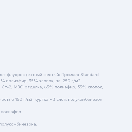
вет флуоресцентный желтый: Премьер Stаndаrd
5% полиэфир, 35% хлопок, пл. 250 г/м2
ая Ст-2, МВО отделка, 65% полиэфир, 35% хлопок,
ностью 150 г/м2, куртка – 3 слоя, полукомбинезон
 полиэфир
 полукомбинезона.