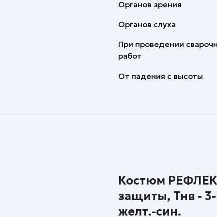
Органов зрения
Органов слуха
При проведении свароч
работ
От падения с высоты
Костюм РЕФЛЕКТ-
защиты, Тнв - 3
желт.-син.