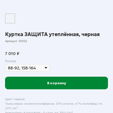
Куртка ЗАЩИТА утеплённая, черная
Артикул:
13953
7 010
₽
Размер
В корзину
Цвет: чёрный
Ткань верха: хлопкополиэфирная, 53% хлопок, 47% полиэфир, пл.
220 г/м²
Утеплитель: Климафорт - 3 слоя, пл. 360 г/м²