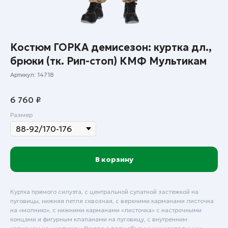
Костюм ГОРКА демисезон: куртка дл.,
брюки (тк. Рип-стоп) КМФ Мультикам
Артикул:
14718
6 760
₽
Размер
В корзину
Куртка прямого силуэта, с центральной супатной застежкой на
пуговицы, нижняя петля сквозная, с верхними карманами листочка
на «молнию», с нижними карманами «листочка» с настрочными
концами и фигурным клапанами на пуговицу, с внутренним