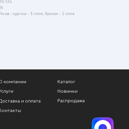
20-124
88
.кв : куртка - 3 слоя, брюки - 2 слоя
и
О компании
Каталог
Услуги
Новинки
Распродажа
Доставка и оплата
Контакты