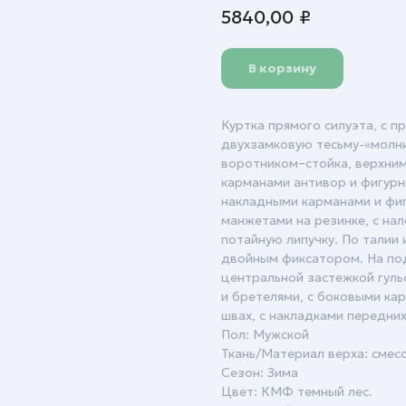
5840,00
₽
В корзину
Куртка прямого силуэта, с п
двухзамковую тесьму-«молн
воротником–стойка, верхни
карманами антивор и фигурн
накладными карманами и фиг
манжетами на резинке, с на
потайную липучку. По талии 
двойным фиксатором. На под
центральной застежкой гульф
и бретелями, с боковыми ка
швах, с накладками передни
Пол: Мужской
Ткань/Материал верха: смес
Сезон: Зима
Цвет: КМФ темный лес.