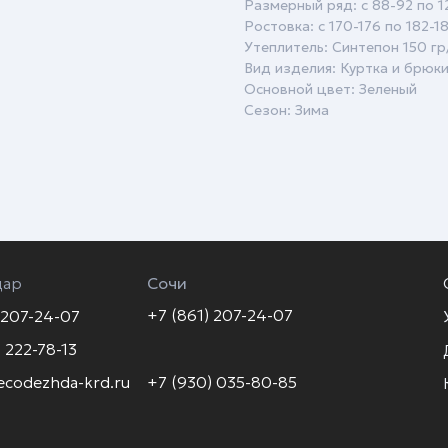
Размерный ряд: с 88-92 по 1
Ростовка: с 170-176 по 182-1
Утеплитель: Синтепон 150 гр/м
Вид изделия: Куртка и брюк
Основной цвет: Зеленый
Сезон: Зима
дар
Сочи
+7 (861) 207-24-07
 207-24-07
 222-78-13
ecodezhda-krd.ru
+7 (930) 035-80-85