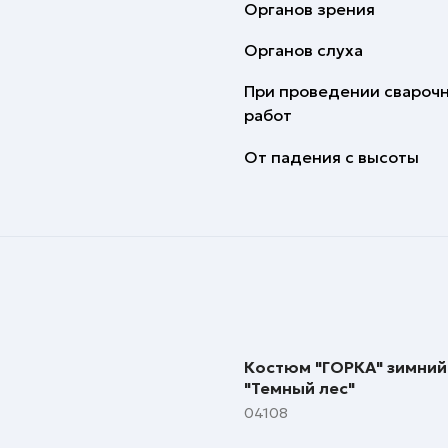
Органов зрения
Органов слуха
При проведении свароч
работ
От падения с высоты
Костюм "ГОРКА" зимний:
"Темный лес"
04108