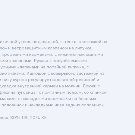
ритачной утепл. подкладкой, с центр. застежкой на
ию» и ветрозащитным клапаном на липучке,
м прорезными карманами, с нижними накладными
ыми клапанами. Рукава с полуобъемными
урными клапанами на потайной липучке, с
локотниками. Капюшон с козырьком, застежкой на
и низу куртка регулируется шляпной резинкой и
кладке внутренний карман на молнии. Брюки с
ика на пуговицы, с притачным поясом, со спинкой
рманами, с накладными карманами на боковых
х половинок и накладками низа задних половинок.
овая, 80% ПЭ, 20% ХБ