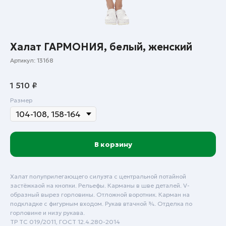
Халат ГАРМОНИЯ, белый, женский
Артикул:
13168
1 510
₽
Размер
В корзину
Халат полуприлегающего силуэта с центральной потайной
застёжкаой на кнопки. Рельефы. Карманы в шве деталей. V-
образный вырез горловины. Отложной воротник. Карман на
подкладке с фигурным входом. Рукав втачной ¾. Отделка по
горловине и низу рукава.
ТР ТС 019/2011, ГОСТ 12.4.280-2014