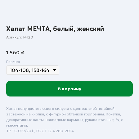
Халат МЕЧТА, белый, женский
Артикул:
14120
1 560
₽
Размер
В корзину
Халат полуприлегающего силуэта с центральной потайной
застёжкой на кнопки, с фигурной обтачкой горловины. Кокетки,
декоративные канты, накладные карманы, рукава втачные, ¾, с
манжетами.
ТР ТС 019/2011, ГОСТ 12.4.280-2014