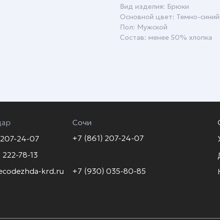
Вид изделия: Брюки
Основной цвет: Темно-синий
Пол: Мужской
Состав: менее 50% хлопка
дар
Сочи
+7 (861) 207-24-07
 207-24-07
 222-78-13
ecodezhda-krd.ru
+7 (930) 035-80-85