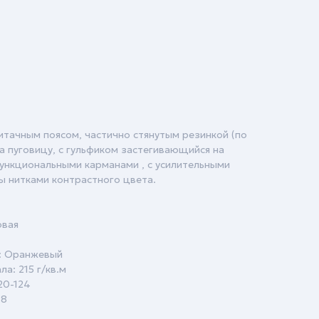
итачным поясом, частично стянутым резинкой (по
а пуговицу, с гульфиком застегивающийся на
ункциональными карманами , с усилительными
 нитками контрастного цвета.
овая
и: Оранжевый
а: 215 г/кв.м
20-124
88