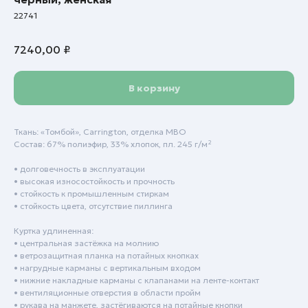
22741
7240,00
₽
В корзину
Ткань: «Томбой», Carrington, отделка МВО
Состав: 67% полиэфир, 33% хлопок, пл. 245 г/м²
• долговечность в эксплуатации
• высокая износостойкость и прочность
• стойкость к промышленным стиркам
• стойкость цвета, отсутствие пиллинга
Куртка удлиненная:
• центральная застёжка на молнию
• ветрозащитная планка на потайных кнопках
Пн - Пт: с 9:00 до 18:00
• нагрудные карманы с вертикальным входом
• нижние накладные карманы с клапанами на ленте-контакт
Сб - Вск: выходной
• вентиляционные отверстия в области пройм
• рукава на манжете, застёгиваются на потайные кнопки