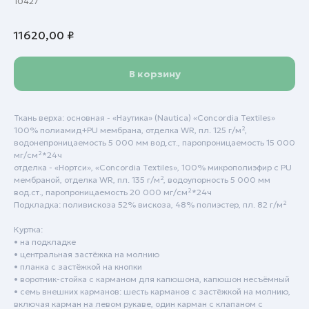
10427
11620,00
₽
В корзину
Ткань верха: основная - «Наутика» (Nautica) «Concordia Textiles»
100% полиамид+PU мембрана, отделка WR, пл. 125 г/м²,
водонепроницаемость 5 000 мм вод.ст., паропроницаемость 15 000
мг/см²*24ч
отделка - «Нортси», «Concordia Textiles», 100% микрополиэфир с PU
мембраной, отделка WR, пл. 135 г/м², водоупорность 5 000 мм
вод.ст., паропроницаемость 20 000 мг/см²*24ч
Подкладка: поливискоза 52% вискоза, 48% полиэстер, пл. 82 г/м²
Куртка:
• на подкладке
• центральная застёжка на молнию
• планка с застёжкой на кнопки
• воротник-стойка с карманом для капюшона, капюшон несъёмный
• семь внешних карманов: шесть карманов с застёжкой на молнию,
Пн - Пт: с 9:00 до 18:00
включая карман на левом рукаве, один карман с клапаном с