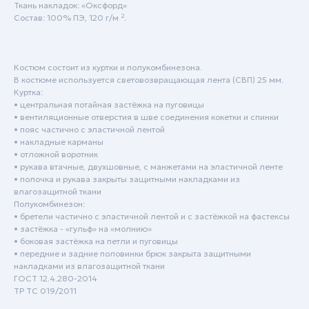
Ткань накладок: «Оксфорд»
Состав: 100% ПЭ, 120 г/м ².
Костюм состоит из куртки и полукомбинезона.
В костюме используется световозвращающая лента (СВП) 25 мм.
Куртка:
• центральная потайная застёжка на пуговицы
• вентиляционные отверстия в шве соединения кокетки и спинки
• пояс частично с эластичной лентой
• накладные карманы
• отложной воротник
• рукава втачные, двухшовные, с манжетами на эластичной ленте
Пн - Пт: с 9:00 до 18:00
• полочка и рукава закрыты защитными накладками из
Сб - Вск: выходной
влагозащитной ткани
Полукомбинезон:
Краснодар
• бретели частично с эластичной лентой и с застёжкой на фастексы
• застёжка - «гульф» на «молнию»
+7 (861) 207-24-07
• боковая застёжка на петли и пуговицы
• передние и задние половинки брюк закрыта защитными
+7 (800) 222-78-13
накладками из влагозащитной ткани
ГОСТ 12.4.280-2014
info@specodezhda-krd.ru
ТР ТС 019/2011