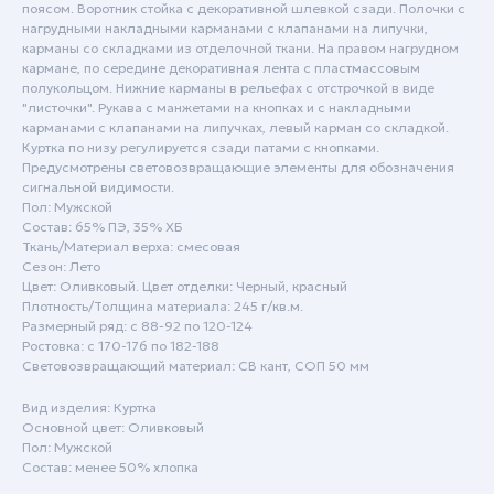
поясом. Воротник стойка с декоративной шлевкой сзади. Полочки с
нагрудными накладными карманами с клапанами на липучки,
карманы со складками из отделочной ткани. На правом нагрудном
кармане, по середине декоративная лента с пластмассовым
полукольцом. Нижние карманы в рельефах с отстрочкой в виде
"листочки". Рукава с манжетами на кнопках и с накладными
карманами с клапанами на липучках, левый карман со складкой.
Куртка по низу регулируется сзади патами с кнопками.
Предусмотрены световозвращающие элементы для обозначения
сигнальной видимости.
Пн - Пт: с 9:00 до 18:00
Пол: Мужской
Состав: 65% ПЭ, 35% ХБ
Сб - Вск: выходной
Ткань/Материал верха: смесовая
Сезон: Лето
Краснодар
Цвет: Оливковый. Цвет отделки: Черный, красный
Плотность/Толщина материала: 245 г/кв.м.
+7 (861) 207-24-07
Размерный ряд: с 88-92 по 120-124
Ростовка: с 170-176 по 182-188
+7 (800) 222-78-13
Световозвращающий материал: СВ кант, СОП 50 мм
info@specodezhda-krd.ru
Вид изделия: Куртка
Основной цвет: Оливковый
Сочи
Пол: Мужской
Состав: менее 50% хлопка
+7 (861) 207-24-07