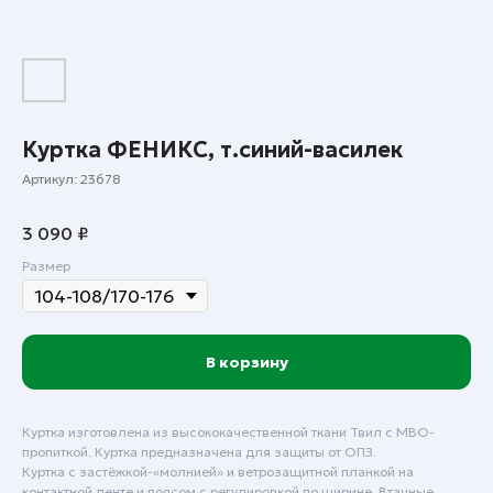
Куртка ФЕНИКС, т.синий-василек
Артикул:
23678
3 090
₽
Размер
В корзину
Куртка изготовлена из высококачественной ткани Твил с МВО-
пропиткой. Куртка предназначена для защиты от ОПЗ.
Куртка с застёжкой-«молнией» и ветрозащитной планкой на
контактной ленте и поясом с регулировкой по ширине. Втачные