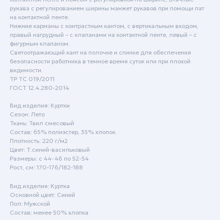
рукава с регулированием ширины манжет рукавов при помощи пат
на контактной ленте.
Нижние карманы с контрастным кантом, с вертикальным входом,
правый нагрудный – с клапанами на контактной ленте, левый – с
фигурным клапаном.
Светоотражающий кант на полочке и спинке для обеспечения
безопасности работника в темное время суток или при плохой
видимости.
ТР ТС 019/2011
ГОСТ 12.4.280-2014
Пн - Пт: с 9:00 до 18:00
Сб - Вск: выходной
Вид изделия: Куртки
Сезон: Лето
Ткань: Твил смесовый
Краснодар
Состав: 65% полиэстер, 35% хлопок
Плотность: 220 г/м2
+7 (861) 207-24-07
Цвет: Т.синий-васильковый
+7 (800) 222-78-13
Размеры: с 44-46 по 52-54
Рост, см: 170-176/182-188
info@specodezhda-krd.ru
Вид изделия: Куртка
Основной цвет: Синий
Сочи
Пол: Мужской
Состав: менее 50% хлопка
+7 (861) 207-24-07