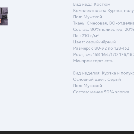
Вид изд.: Костюм
Комплектность: Куртка, пол
Пол: Мужской
Ткань: Смесовая, ВО-отделк
Состав: 80%полиэстер, 20
Пл.: 210 г/м²
Цвет: серый-чёрный
Размер: с 88-92 по 128-132
Рост, см: 158-164/170-176/1
Минпромторг: есть
Вид изделия: Куртка и полу
Основной цвет: Серый
Пол: Мужской
Состав: менее 50% хлопка