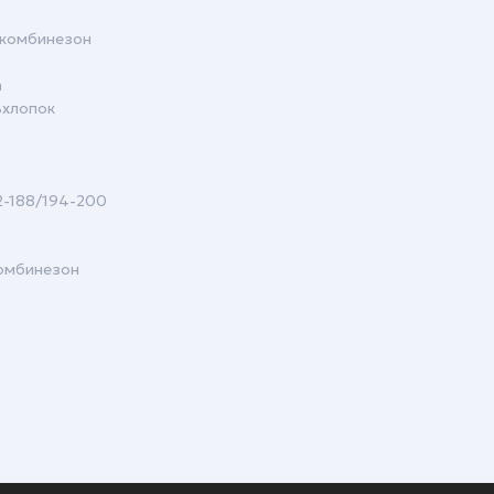
укомбинезон
а
%хлопок
82-188/194-200
комбинезон