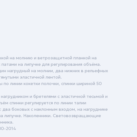
жкой на молнию и ветрозащитной планкой на
с патами на липучке для регулирования объёма.
дин нагрудный на молнии, два нижних в рельефных
тянутыми эластичной лентой.
по линии кокетки полочки, спинки шириной 50
нагрудником и бретелями с эластичной тесьмой и
ъём спинки регулируется по линии талии
: два боковых с наклонным входом, на нагруднике
 на липучке. Наколенники. Световозвращающие
нника.
280-2014