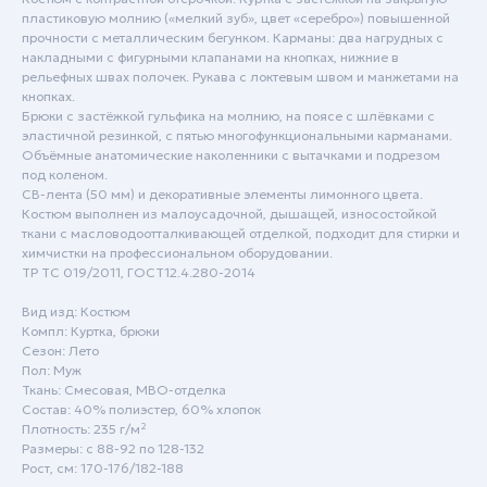
пластиковую молнию («мелкий зуб», цвет «серебро») повышенной
прочности с металлическим бегунком. Карманы: два нагрудных с
накладными с фигурными клапанами на кнопках, нижние в
рельефных швах полочек. Рукава с локтевым швом и манжетами на
кнопках.
Брюки с застёжкой гульфика на молнию, на поясе с шлёвками с
эластичной резинкой, с пятью многофункциональными карманами.
Объёмные анатомические наколенники с вытачками и подрезом
под коленом.
СВ-лента (50 мм) и декоративные элементы лимонного цвета.
Костюм выполнен из малоусадочной, дышащей, износостойкой
ткани с масловодоотталкивающей отделкой, подходит для стирки и
химчистки на профессиональном оборудовании.
ТР ТС 019/2011, ГОСТ12.4.280-2014
Пн - Пт: с 9:00 до 18:00
Сб - Вск: выходной
Вид изд: Костюм
Компл: Куртка, брюки
Краснодар
Сезон: Лето
Пол: Муж
+7 (861) 207-24-07
Ткань: Смесовая, МВО-отделка
Состав: 40% полиэстер, 60% хлопок
+7 (800) 222-78-13
Плотность: 235 г/м²
Размеры: с 88-92 по 128-132
info@specodezhda-krd.ru
Рост, см: 170-176/182-188