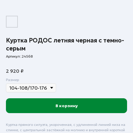
Куртка РОДОС летняя черная с темно-
серым
Артикул:
24568
2 920
₽
Размер
В корзину
Куртка прямого силуэта, укороченная, с удлиненной линией низа на
спинке, с центральной застёжкой на молнию и внутренней короткой