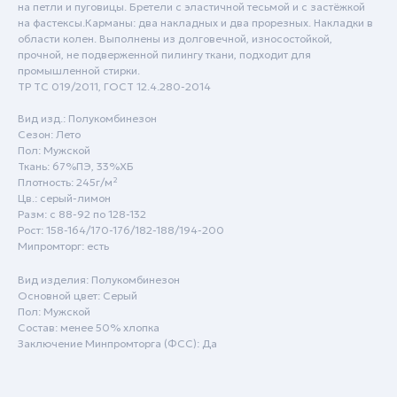
на петли и пуговицы. Бретели с эластичной тесьмой и с застёжкой
на фастексы.Карманы: два накладных и два прорезных. Накладки в
области колен. Выполнены из долговечной, износостойкой,
прочной, не подверженной пилингу ткани, подходит для
промышленной стирки.
ТР ТС 019/2011, ГОСТ 12.4.280-2014
Вид изд.: Полукомбинезон
Сезон: Лето
Пн - Пт: с 9:00 до 18:00
Пол: Мужской
Сб - Вск: выходной
Ткань: 67%ПЭ, 33%ХБ
Плотность: 245г/м²
Краснодар
Цв.: серый-лимон
Разм: с 88-92 по 128-132
+7 (861) 207-24-07
Рост: 158-164/170-176/182-188/194-200
Мипромторг: есть
+7 (800) 222-78-13
Вид изделия: Полукомбинезон
info@specodezhda-krd.ru
Основной цвет: Серый
Пол: Мужской
Состав: менее 50% хлопка
Сочи
Заключение Минпромторга (ФСС): Да
+7 (861) 207-24-07
+7 (930) 035-80-85