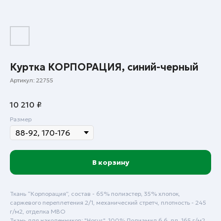
Куртка КОРПОРАЦИЯ, синий-черный
Артикул:
22755
10 210
₽
Размер
В корзину
Ткань “Корпорация”, состав - 65% полиэстер, 35% хлопок,
саржевого переплетения 2/1, механический стретч, плотность - 245
г/м2, отделка МВО
Ткань для наколенников: "Horus", 100% Полиамид 6.6, пл. 165 г/м2