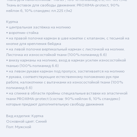
Ткань вставок для свободы движения: PROXIMA-protect, 90%
нейлон 6, 10% спандекс пл.225 г/м2
Куртка
• центральная застёжка на молнию
• воротник-стойка
• на правой полочке карман в шве кокетки с клапаном, с тесьмой на
кнопке для крепления бейджа
• на левой полочке вертикальный карман с листочкой на молнии.
Пн - Пт: с 9:00 до 18:00
Листочка из износостойкой ткани (100% полиамид 6.6)
• внизу карманы на молнию, вход в карман усилен износостойкой
Сб - Вск: выходной
тканью (100% полиамид 6.6)
• на левом рукаве карман под пропуск, застегивается на молнию
Краснодар
• рукава, соответствующие естественному положению рук при
работе, налокотники с вытачками из износостойкой ткани (100%
+7 (861) 207-24-07
полиамид 6.6)
• на спинке в области проймы специальные вставки из эластичной
+7 (800) 222-78-13
ткани PROXIMA-protect (состав: 90% нейлон 6, 10% спандекс)
info@specodezhda-krd.ru
которые придают дополнительную свободу движения
Вид изделия: Куртка
Сочи
Основной цвет: Синий
Пол: Мужской
+7 (861) 207-24-07