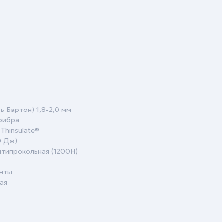
ь Бартон) 1,8-2,0 мм
офибра
Thinsulate®
0 Дж)
нтипрокольная (1200H)
нты
ая