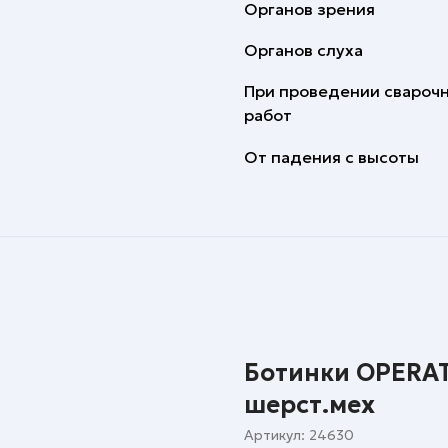
Органов зрения
Органов слуха
При проведении свароч
работ
От падения с высоты
Ботинки OPERATO
шерст.мех
Артикул:
24630