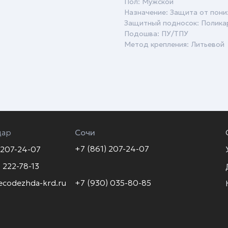
Пол: Мужской
Назначение: Защита от пон
Защитный подносок: Полик
Подошва: ПУ/ТПУ
Метод крепления: Литьевой
дар
Сочи
+7 (861) 207-24-07
 207-24-07
 222-78-13
ecodezhda-krd.ru
+7 (930) 035-80-85