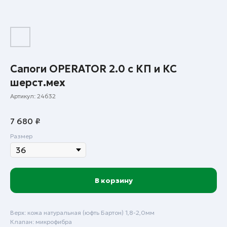
Сапоги OPERATOR 2.0 с КП и КС
шерст.мех
Артикул:
24632
7 680
₽
Размер
В корзину
Верх: кожа натуральная (юфть Бартон) 1,8-2,0мм
Клапан: микрофибра