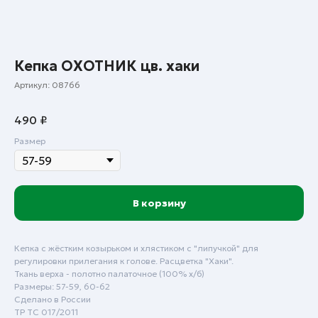
Кепка ОХОТНИК цв. хаки
Артикул:
08766
490
₽
Размер
В корзину
Кепка с жёстким козырьком и хлястиком с "липучкой" для
Пн - Пт: с 9:00 до 18:00
регулировки прилегания к голове. Расцветка "Хаки".
Сб - Вск: выходной
Ткань верха - полотно палаточное (100% х/б)
Размеры: 57-59, 60-62
Сделано в России
Краснодар
ТР ТС 017/2011