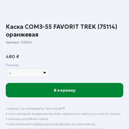
Каска СОМЗ-55 FAVORIT TREK (75114)
оранжевая
Артикул:
23502
480
₽
Размер
В корзину
• корпус из материала TermotreK®,
• пластиковый амортизатор trek, крепится к корпусу в шести точках,
• мягкая налобная лента,
• текстильный подбородочный ремень (в комплекте),