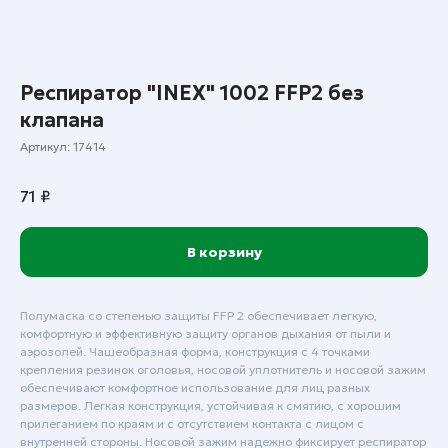
Респиратор "INEX" 1002 FFP2 без
клапана
Артикул:
17414
71
₽
В корзину
Полумаска со степенью защиты FFP 2 обеспечивает легкую,
комфортную и эффективную защиту органов дыхания от пыли и
аэрозолей. Чашеобразная форма, конструкция с 4 точками
крепления резинок оголовья, носовой уплотнитель и носовой зажим
обеспечивают комфортное использование для лиц разных
размеров. Легкая конструкция, устойчивая к смятию, с хорошим
прилеганием по краям и с отсутствием контакта с лицом с
внутренней стороны. Носовой зажим надежно фиксирует респиратор