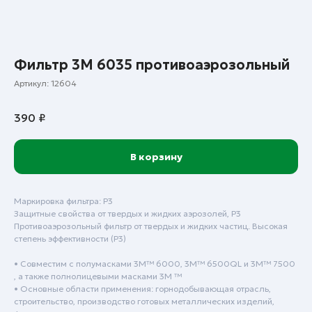
Фильтр 3М 6035 противоаэрозольный
Артикул:
12604
390
₽
В корзину
Маркировка фильтра: Р3
Защитные свойства от твердых и жидких аэрозолей, P3
Противоаэрозольный фильтр от твердых и жидких частиц. Высокая
степень эффективности (P3)
• Совместим с полумасками 3M™ 6000, 3M™ 6500QL и 3M™ 7500
, а также полнолицевыми масками 3M ™
• Основные области применения: горнодобывающая отрасль,
строительство, производство готовых металлических изделий,