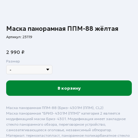
Маска панорамная ППМ-88 жёлтая
Артикул:
23119
2 990
₽
Размер
В корзину
Маска панорамная ППМ-88 (Бриз-4301М (ППМ), CL2)
Маска панорамная "БРИЗ-4301М (ППМ)" категория 2 является
модификацией маски Бриз-4301. Модификация имеет закладное
стекло панорамного обзора, переговорное устройство,
самозатягивающееся оголовье, независимый обтюратор.
Материал: термоэластопласт, панорамное поликарбанатное стекло