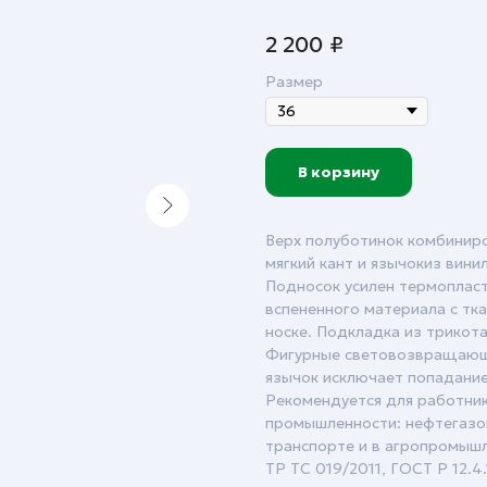
2 200
₽
Размер
В корзину
Верх полуботинок комбиниро
мягкий кант и язычокиз вини
Подносок усилен термопласт
вспененного материала с тк
носке. Подкладка из трикота
Фигурные световозвращающи
язычок исключает попадание
Рекомендуется для работни
промышленности: нефтегазо
транспорте и в агропромыш
ТР ТС 019/2011, ГОСТ Р 12.4.