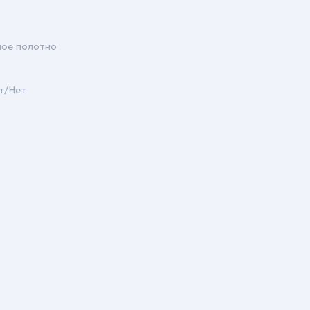
ное полотно
т/Нет
т