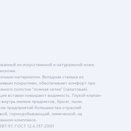
ванный из искусственной и натуральной кожи,
лискожи.
ичным материалом. Вкладная стелька из
аневым покрытием, обеспечивает комфорт при
жного полотна "ложная сетка" (салатовая).
е вставки повышают видимость. Глухой клапан-
 внутрь мелких предметов, брызг, пыли.
ков предприятий большинства отраслей
вой, горнодобывающей, химической, на
ленном комплексе.
187-97, ГОСТ 12.4.137-2001