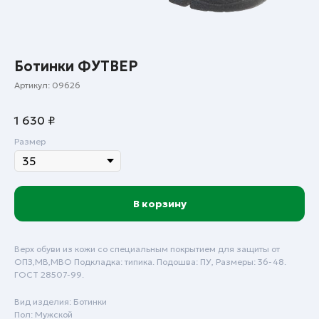
Ботинки ФУТВЕР
Артикул:
09626
1 630
₽
Размер
В корзину
Верх обуви из кожи со специальным покрытием для защиты от
ОПЗ,МВ,МВО Подкладка: типика. Подошва: ПУ, Размеры: 36-48.
Пн - Пт: с 9:00 до 18:00
ГОСТ 28507-99.
Сб - Вск: выходной
Вид изделия: Ботинки
Пол: Мужской