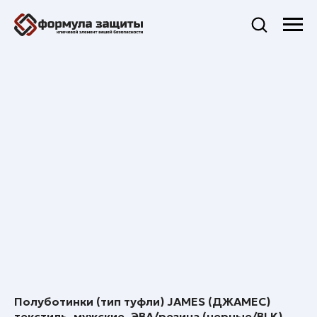
Полуботинки (тип туфли) JAMES (ДЖАМЕС)
текстиль, мужские, ЭВА/резина (черные/BLK)