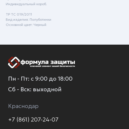
Краснодар
Индивидуальный короб.
+7 (861) 207-24-07
ТР ТС 019/2011
Вид изделия: Полуботинки
+7 (800) 222-78-13
Основной цвет: Черный
info@specodezhda-krd.ru
Сочи
+7 (861) 207-24-07
+7 (930) 035-80-85
О компании
Каталог
Услуги
Новинки
Доставка и оплата
Распродажа