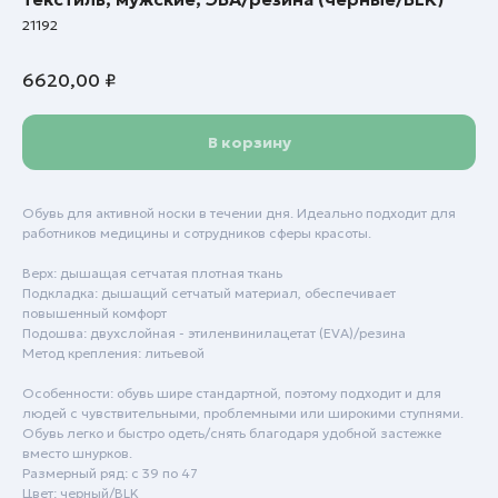
21192
6620,00
₽
В корзину
Обувь для активной носки в течении дня. Идеально подходит для
работников медицины и сотрудников сферы красоты.
Верх: дышащая сетчатая плотная ткань
Подкладка: дышащий сетчатый материал, обеспечивает
повышенный комфорт
Подошва: двухслойная - этиленвинилацетат (EVA)/резина
Метод крепления: литьевой
Особенности: обувь шире стандартной, поэтому подходит и для
людей с чувствительными, проблемными или широкими ступнями.
Пн - Пт: с 9:00 до 18:00
Обувь легко и быстро одеть/снять благодаря удобной застежке
вместо шнурков.
Сб - Вск: выходной
Размерный ряд: с 39 по 47
Цвет: черный/BLK