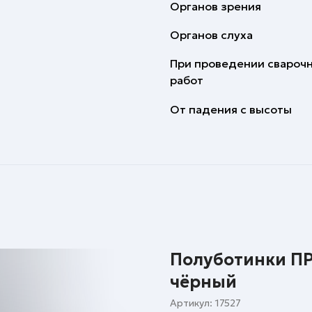
Органов зрения
Органов слуха
При проведении свароч
работ
От падения с высоты
Полуботинки П
чёрный
Артикул:
17527