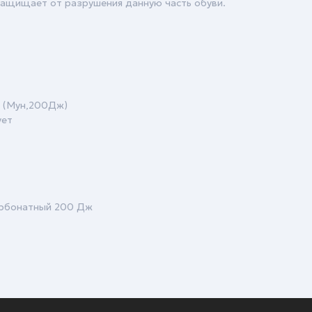
 защищает от разрушения данную часть обуви.
 (Мун,200Дж)
ует
арбонатный 200 Дж