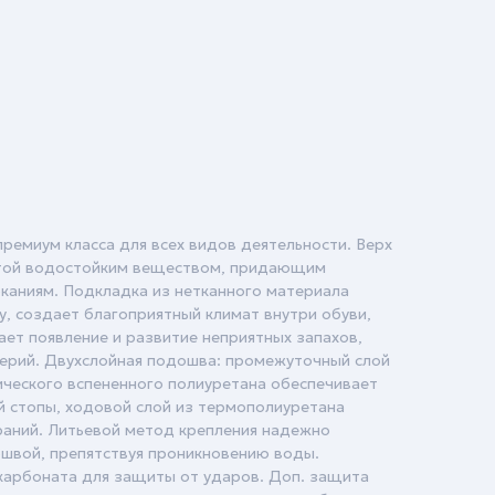
ремиум класса для всех видов деятельности. Верх
ытой водостойким веществом, придающим
оканиям. Подкладка из нетканного материала
у, создает благоприятный климат внутри обуви,
ет появление и развитие неприятных запахов,
ерий. Двухслойная подошва: промежуточный слой
ческого вспененного полиуретана обеспечивает
й стопы, ходовой слой из термополиуретана
аний. Литьевой метод крепления надежно
ошвой, препятствуя проникновению воды.
карбоната для защиты от ударов. Доп. защита