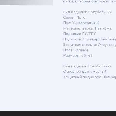
пятки, которая фиксирует и
Вид изделия: Полуботинки
Сезон: Лето
Пол: Универсальный
Материал верха: Нат.кожа
Подошва: ПУ/ТПУ
Подносок: Поликарбонатный
Защитная стелька: Отсутств
Цвет: черный
Размеры: 36-48
Вид изделия: Полуботинки
Основной цвет: Черный
Защитный подносок: Полик