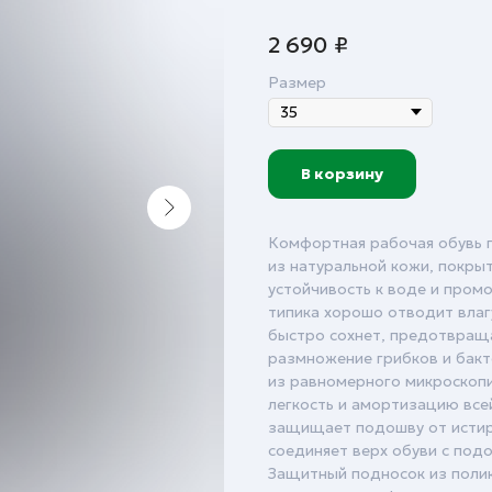
2 690
₽
Размер
В корзину
Комфортная рабочая обувь п
из натуральной кожи, покр
устойчивость к воде и пром
типика хорошо отводит влаг
быстро сохнет, предотвраща
размножение грибков и бакт
из равномерного микроскопи
легкость и амортизацию все
защищает подошву от истир
соединяет верх обуви с под
Защитный подносок из поли