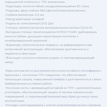
повышенной плотности с ТПУ элементами.
-Подкладка: износостойкая, воздухопроницаемая 3D сетка.
-Подошва: двухслойная ЭВА (филон)/нитрильная резина.
-Глубина протектора: 2,5 мм.
-Метод крепления: клеевой.
-Подносок: композитный (200 Дж).
-Стелька: неметаллическое антипрокольное полотно (1200 Н).
-Вкладная стелька: пенополиуретан HI POLY FOAM, дублирована
износостойким, дышащим трикотажным полотном с
антибактериальной пропиткой.
-Фурнитура: металлические люверсы, не деформируются при
интенсивной эксплуатации, обеспечивают долговечность и
надежность фиксации.
-Фиксация: плоские плетеные шнурки со световозвращающей
нитью.
-Верх изготовлен из высокопрочного износостойкого полиэфирного
трикотажа с частичным ТПУ покрытием, что обеспечивает
наилучшую защиту, повышенный комфорт и долговечность в самых
требовательных условиях работы.
-Носочная часть с армирующей вставкой из ТПУ с дополнительным
усилением, обеспечивающей защиту от мелких механических
повреждений, и сохраняющей внешний вид обуви до конца срока
эксплуатации.
-Колодка сконструирована с учетом антропометрического строения