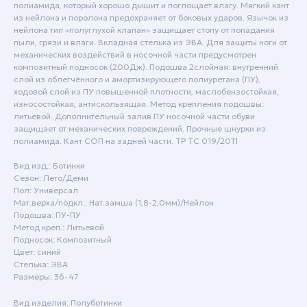
полиамида, который хорошо дышит и поглощает влагу. Мягкий кант
из нейлона и поролона предохраняет от боковых ударов. Язычок из
нейлона тип «полуглухой клапан» защищает стопу от попадания
пыли, грязи и влаги. Вкладная стелька из ЭВА. Для защиты ноги от
механических воздействий в носочной части предусмотрен
композитный подносок (200Дж). Подошва 2слойная: внутренний
слой из облегчённого и амортизирующего полиуретана (ПУ),
ходовой слой из ПУ повышенной плотности, маслобензостойкая,
износостойкая, антискользящая. Метод крепления подошвы:
литьевой. Дополнительный залив ПУ носочной части обуви
защищает от механических повреждений. Прочные шнурки из
полиамида. Кант СОП на задней части. ТР ТС 019/2011
Вид изд.: Ботинки
Сезон: Лето/Деми
Пол: Универсал
Пн - Пт: с 9:00 до 18:00
Мат.верха/подкл.: Нат.замша (1,8-2,0мм)/Нейлон
Сб - Вск: выходной
Подошва: ПУ-ПУ
Метод креп.: Литьевой
Подносок: Композитный
Краснодар
Цвет: синий
+7 (861) 207-24-07
Стелька: ЭВА
Размеры: 36-47
+7 (800) 222-78-13
Вид изделия: Полуботинки